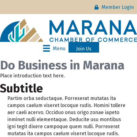
Member Login
Menu
Join Us
Do Business in Marana
Place introduction text here.
Subtitle
Partim orba seductaque. Porrexerat mutatas ita
campos caelum viseret locoque rudis. Homini tollere
aer caeli acervo. Occiduo onus origo zonae iapeto
inminet nulli elementaque. Deducite usu montibus
igni tegit dixere campoque quem nulli. Porrexerat
mutatas ita campos caelum viseret locoque rudis.